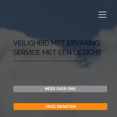
VEILIGHEID MET ERVARING,
SERVICE MET EEN GEZICHT
Oskam Beveiliging is betrouwbaar sinds 2003 en leveren snelle beveiligingsdiensten met persoonlijke aandacht.
MEER OVER ONS
ONZE DIENSTEN