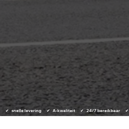
      ✔   snelle levering      ✔   A-kwaliteit      ✔   24/7 bereikbaar   