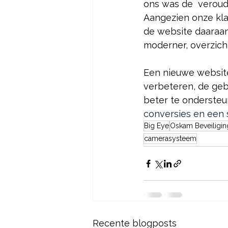
ons was de  veroud
Aangezien onze klan
de website daaraan
moderner, overzicht
Een nieuwe website
verbeteren, de gebr
beter te onderste
conversies en een s
Big Eye
Oskam Beveiligin
camerasysteem
Recente blogposts