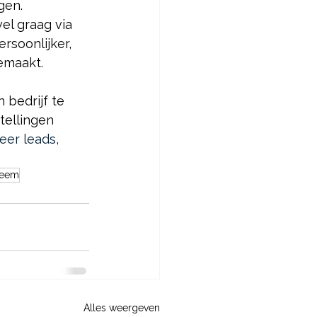
gen. 
el graag via 
soonlijker, 
gemaakt.
bedrijf te 
tellingen 
eer leads, 
teem
Alles weergeven