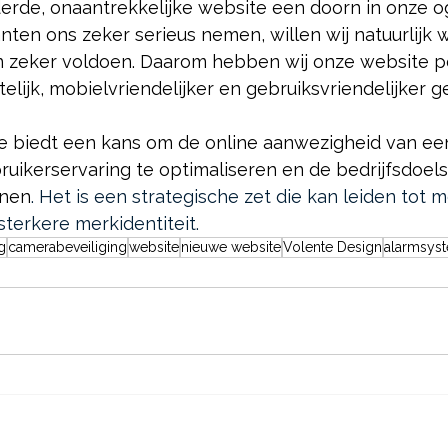
erde, onaantrekkelijke website een doorn in onze o
ten ons zeker serieus nemen, willen wij natuurlijk w
 zeker voldoen. Daarom hebben wij onze website per
elijk, mobielvriendelijker en gebruiksvriendelijker 
 biedt een kans om de online aanwezigheid van een 
uikerservaring te optimaliseren en de bedrijfsdoels
unen
. Het is een strategische zet die kan leiden tot m
terkere merkidentiteit. 
g
camerabeveiliging
website
nieuwe website
Volente Design
alarmsys