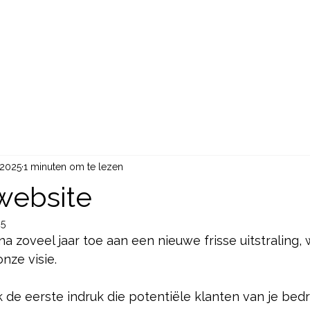
OVER ONS
DIENSTEN
NIEUWS
CONTACT
 2025
1 minuten om te lezen
website
25
 zoveel jaar toe aan een nieuwe frisse uitstraling, 
ze visie.
de eerste indruk die potentiële klanten van je bedrijf